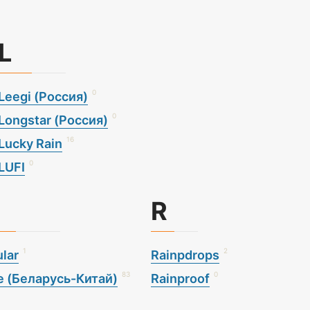
L
0
Leegi (Россия)
0
Longstar (Россия)
16
Lucky Rain
0
LUFI
R
1
2
lar
Rainpdrops
83
0
e (Беларусь-Китай)
Rainproof