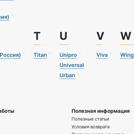
42
ия)
T
U
V
W
0
0
4
3
Россия)
Titan
Unipro
Viva
Wing
1
Universal
4
Urban
аботы
Полезная информация
Полезные статьи
Условия возврата