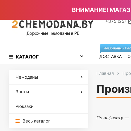
Главная страница
Отзывы
Полезные статьи
На
ВНИМАНИЕ! МАГАЗ
+375 (25)
Чемоданы - бес
КАТАЛОГ
ДОСТАВКА
О
Главная
Про
Чемоданы
Произ
Зонты
Рюкзаки
По алфавиту
Весь каталог