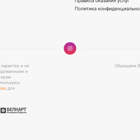
Правила оказания услуг
Политика конфиденциально
 характер и не
Обращаем Ва
ндованными и
жерам
 пользуясь
ies
для