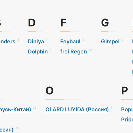
B
D
F
G
3
1
0
0
anders
Diniya
Feybaul
Gimpel
0
16
Dolphin
frei Regen
O
P
28
1
русь-Китай)
OLARD LUYIDA (Россия)
Popu
Prid
56
ссия)