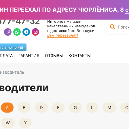
писать в Вайбер →
ИН ПЕРЕЕХАЛ ПО АДРЕСУ ЧЮРЛЁНИСА, 8
с
677-47-32
Интернет магазин
качественных чемоданов
с доставкой по Беларуси
Вам перезвонят!
платно по РБ!
ПЛАТА
ГАРАНТИЯ
ОТЗЫВЫ
КОНТАКТЫ
изводитель
водители
A
B
D
F
G
L
M
O
W
Y