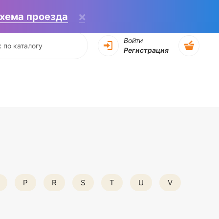
хема проезда
Войти
Регистрация
P
R
S
T
U
V