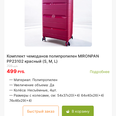
Комплект чемоданов полипропилен MIRONPAN
PP23102 красный (S, M, L)
705
руб.
499
Подробнее
РУБ.
—
Материал: Полипропилен
—
Увеличение объема: Да
—
Колёса: Несъёмные, 4шт.
—
Размеры с колесами, см: 54х37х20(+4) 64х40х26(+4)
74х46х29(+4)
Быстрый заказ
В корзину