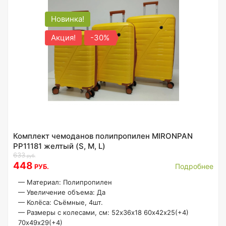
Новинка!
Акция!
-30%
Комплект чемоданов полипропилен MIRONPAN
PP11181 желтый (S, M, L)
633
руб.
448
Подробнее
РУБ.
—
Материал: Полипропилен
—
Увеличение объема: Да
—
Колёса: Съёмные, 4шт.
—
Размеры с колесами, см: 52х36х18 60х42х25(+4)
70х49х29(+4)