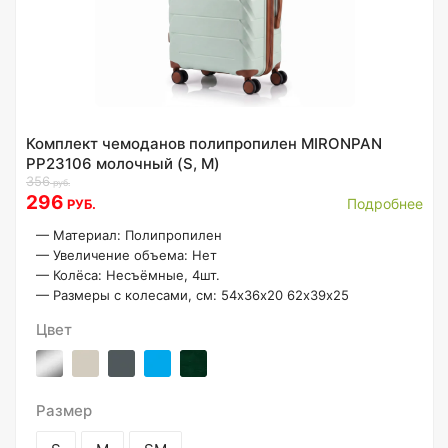
Комплект чемоданов полипропилен MIRONPAN
PP23106 молочный (S, M)
356
руб.
296
Подробнее
РУБ.
—
Материал: Полипропилен
—
Увеличение объема: Нет
—
Колёса: Несъёмные, 4шт.
—
Размеры с колесами, см: 54х36х20 62х39х25
Цвет
Размер