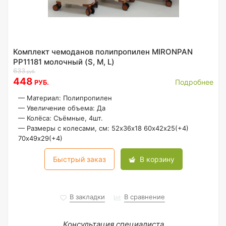
Комплект чемоданов полипропилен MIRONPAN
PP11181 молочный (S, M, L)
633
руб.
448
Подробнее
РУБ.
—
Материал: Полипропилен
—
Увеличение объема: Да
—
Колёса: Съёмные, 4шт.
—
Размеры с колесами, см: 52х36х18 60х42х25(+4)
70х49х29(+4)
Быстрый заказ
В корзину
В закладки
В сравнение
Консультация специалиста