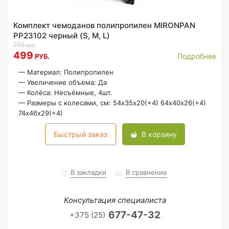
Комплект чемоданов полипропилен MIRONPAN
PP23102 черный (S, M, L)
705
руб.
499
Подробнее
РУБ.
—
Материал: Полипропилен
—
Увеличение объема: Да
—
Колёса: Несъёмные, 4шт.
—
Размеры с колесами, см: 54х35х20(+4) 64х40х26(+4)
74х46х29(+4)
Быстрый заказ
В корзину
В закладки
В сравнение
Консультация специалиста
677-47-32
+375 (25)