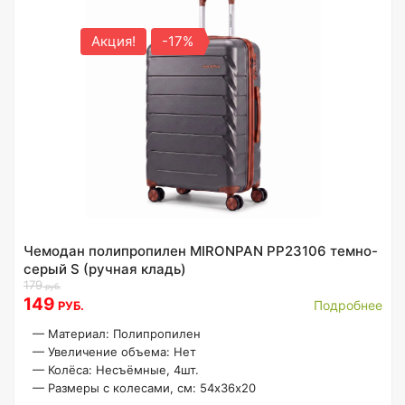
Акция!
-17%
Чемодан полипропилен MIRONPAN PP23106 темно-
серый S (ручная кладь)
179
руб.
149
Подробнее
РУБ.
—
Материал: Полипропилен
—
Увеличение объема: Нет
—
Колёса: Несъёмные, 4шт.
—
Размеры с колесами, см: 54х36х20