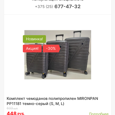
677-47-32
+375 (25)
Новинка!
Акция!
-30%
Комплект чемоданов полипропилен MIRONPAN
PP11181 темно-серый (S, M, L)
633
руб.
448
Подробнее
РУБ.