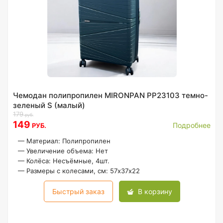
Чемодан полипропилен MIRONPAN PP23103 темно-
зеленый S (малый)
179
руб.
149
Подробнее
РУБ.
—
Материал: Полипропилен
—
Увеличение объема: Нет
—
Колёса: Несъёмные, 4шт.
—
Размеры с колесами, см: 57х37х22
Быстрый заказ
В корзину