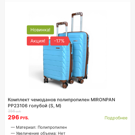
Новинка!
Акция!
-17%
Комплект чемоданов полипропилен MIRONPAN
PP23106 голубой (S, M)
356
руб.
296
Подробнее
РУБ.
—
Материал: Полипропилен
—
Увеличение объема: Нет