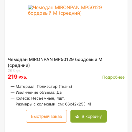
Чемодан MIRONPAN MP50129 бордовый M
(средний)
263
руб.
219
Подробнее
РУБ.
—
Материал: Полиэстер (ткань)
—
Увеличение объема: Да
—
Колёса: Несъёмные, 4шт.
—
Размеры с колесами, см: 66х42х25(+4)
Быстрый заказ
В корзину