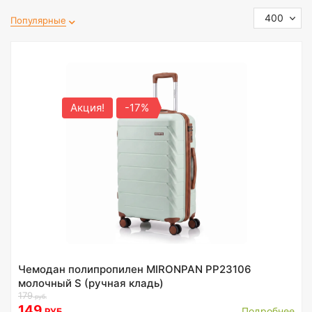
400
Популярные
Акция!
-17%
Чемодан полипропилен MIRONPAN PP23106
молочный S (ручная кладь)
179
руб.
149
Подробнее
РУБ.