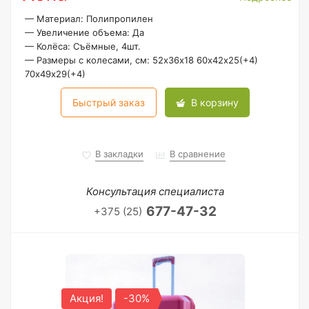
—
Материал: Полипропилен
—
Увеличение объема: Да
—
Колёса: Съёмные, 4шт.
—
Размеры с колесами, см: 52х36х18 60х42х25(+4)
70х49х29(+4)
Быстрый заказ
В корзину
В закладки
В сравнение
Консультация специалиста
677-47-32
+375 (25)
Акция!
-30%