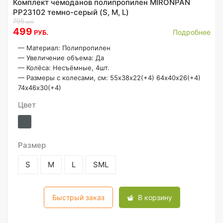
Комплект чемоданов полипропилен MIRONPAN
PP23102 темно-серый (S, M, L)
705
руб.
499
Подробнее
РУБ.
—
Материал: Полипропилен
—
Увеличение объема: Да
—
Колёса: Несъёмные, 4шт.
—
Размеры с колесами, см: 55х38х22(+4) 64х40х26(+4)
74х46х30(+4)
Цвет
Размер
S
M
L
SML
Быстрый заказ
В корзину