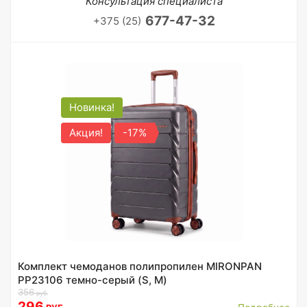
Консультация специалиста
677-47-32
+375 (25)
Новинка!
Акция!
-17%
Комплект чемоданов полипропилен MIRONPAN
PP23106 темно-серый (S, M)
356
руб.
296