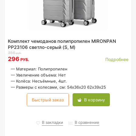
Комплект чемоданов полипропилен MIRONPAN
PP23106 светло-серый (S, M)
356
руб.
296
Подробнее
РУБ.
—
Материал: Полипропилен
—
Увеличение объема: Нет
—
Колёса: Несъёмные, 4шт.
—
Размеры с колесами, см: 54х36х20 62х39х25
Быстрый заказ
В корзину
В закладки
В сравнение