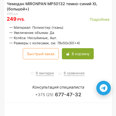
Чемодан MIRONPAN MP50132 темно-синий ХL
(большой+)
299
руб.
249
Подробнее
РУБ.
—
Материал: Полиэстер (ткань)
—
Увеличение объема: Да
—
Колёса: Несъёмные, 4шт.
—
Размеры с колесами, см: 78х50х30(+4)
Быстрый заказ
В корзину
В закладки
В сравнение
Консультация специалиста
677-47-32
+375 (25)