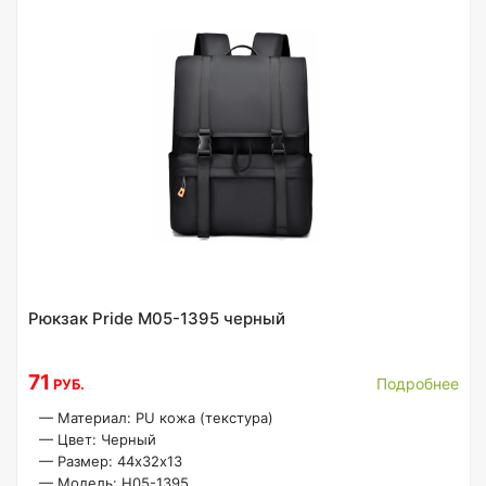
Рюкзак Pride M05-1395 черный
71
Подробнее
РУБ.
—
Материал: PU кожа (текстура)
—
Цвет: Черный
—
Размер: 44х32х13
—
Модель: H05-1395