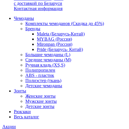
с доставкой по Беларуси
Контактная информация
Чемоданы
Комплекты чемоданов (Скидка до 45%)
Бренды
Maleta (Беларусь-Китай)
MYBAG (Россия)
Mironpan (Россия)
Pride (Беларусь- Китай)
Большие чемоданы (L)
Средние чемоданы (M)
Ручная кладь (XS,S)
Полипропилен
ABS - пластик
Полиэстер (ткань)
Детские чемоданы
Зонты
Женские зонты
Мужские зонты
Детские зонты
Рюкзаки
Весь каталог
Акции