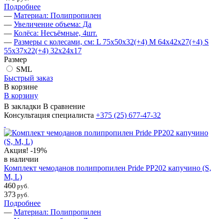
Подробнее
—
Материал: Полипропилен
—
Увеличение объема: Да
—
Колёса: Несъёмные, 4шт.
—
Размеры с колесами, см: L 75х50х32(+4) M 64х42х27(+4) S
55х37х22(+4) 32х24х17
Размер
SML
Быстрый заказ
В корзине
В корзину
В закладки
В сравнение
Консультация специалиста
+375 (25)
677-47-32
Акция!
-19%
в наличии
Комплект чемоданов полипропилен Pride PP202 капучино (S,
M, L)
460
руб.
373
руб.
Подробнее
—
Материал: Полипропилен