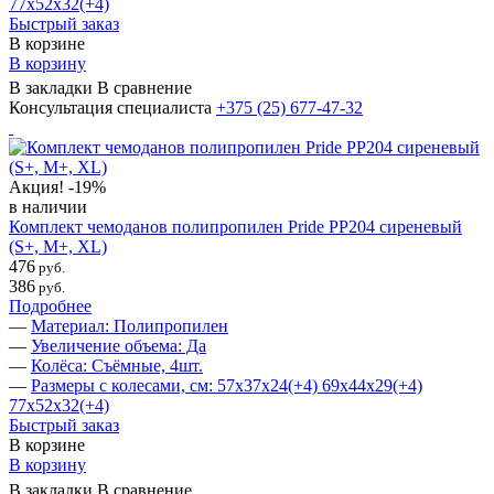
77х52х32(+4)
Быстрый заказ
В корзине
В корзину
В закладки
В сравнение
Консультация специалиста
+375 (25)
677-47-32
Акция!
-19%
в наличии
Комплект чемоданов полипропилен Pride PP204 сиреневый
(S+, M+, ХL)
476
руб.
386
руб.
Подробнее
—
Материал: Полипропилен
—
Увеличение объема: Да
—
Колёса: Съёмные, 4шт.
—
Размеры с колесами, см: 57х37х24(+4) 69х44х29(+4)
77х52х32(+4)
Быстрый заказ
В корзине
В корзину
В закладки
В сравнение