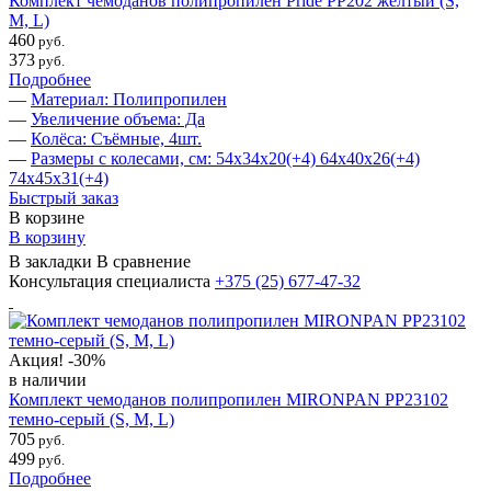
Комплект чемоданов полипропилен Pride PP202 желтый (S,
M, L)
460
руб.
373
руб.
Подробнее
—
Материал: Полипропилен
—
Увеличение объема: Да
—
Колёса: Съёмные, 4шт.
—
Размеры с колесами, см: 54х34х20(+4) 64х40х26(+4)
74х45х31(+4)
Быстрый заказ
В корзине
В корзину
В закладки
В сравнение
Консультация специалиста
+375 (25)
677-47-32
Акция!
-30%
в наличии
Комплект чемоданов полипропилен MIRONPAN PP23102
темно-серый (S, M, L)
705
руб.
499
руб.
Подробнее