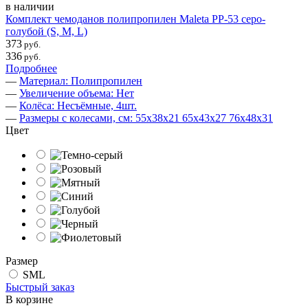
в наличии
Комплект чемоданов полипропилен Maleta PP-53 серо-
голубой (S, M, L)
373
руб.
336
руб.
Подробнее
—
Материал: Полипропилен
—
Увеличение объема: Нет
—
Колёса: Несъёмные, 4шт.
—
Размеры с колесами, см: 55х38х21 65х43х27 76х48х31
Цвет
Размер
SML
Быстрый заказ
В корзине