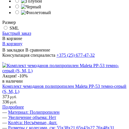
Размер
SML
Быстрый заказ
В корзине
В корзину
В закладки
В сравнение
Консультация специалиста
+375 (25)
677-47-32
Акция!
-10%
в наличии
Комплект чемоданов полипропилен Maleta PP-53 темно-серый
(S, M, L)
373
руб.
336
руб.
Подробнее
—
Материал: Полипропилен
—
Увеличение объема: Нет
—
Колёса: Несъёмные, 4шт.
—
Размеры с колесами, см: 55х38х21 65х43х27 76х48х31