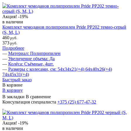
Акция!
-19%
в наличии
Комплект чемоданов полипропилен Pride PP202 темно-серый
(S, M, L)
460
руб.
373
руб.
Подробнее
—
Материал: Полипропилен
—
Увеличение объема: Да
—
Колёса: Съёмные, 4шт.
—
Размеры с колесами, см: 54х34х21(+4) 64х40х26(+4)
74х45х31(+4)
Быстрый заказ
В корзине
В корзину
В закладки
В сравнение
Консультация специалиста
+375 (25)
677-47-32
Акция!
-19%
в наличии