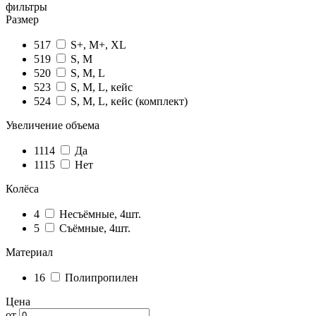
фильтры
Размер
517
S+, M+, ХL
519
S, M
520
S, M, L
523
S, M, L, кейс
524
S, M, L, кейс (комплект)
Увеличение объема
1114
Да
1115
Нет
Колёса
4
Несъёмные, 4шт.
5
Съёмные, 4шт.
Материал
16
Полипропилен
Цена
от