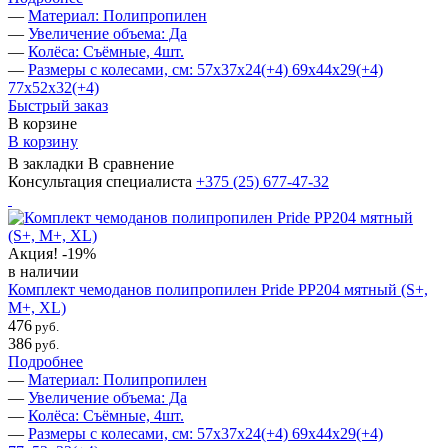
—
Материал: Полипропилен
—
Увеличение объема: Да
—
Колёса: Съёмные, 4шт.
—
Размеры с колесами, см: 57х37х24(+4) 69х44х29(+4)
77х52х32(+4)
Быстрый заказ
В корзине
В корзину
В закладки
В сравнение
Консультация специалиста
+375 (25)
677-47-32
Акция!
-19%
в наличии
Комплект чемоданов полипропилен Pride PP204 мятный (S+,
M+, ХL)
476
руб.
386
руб.
Подробнее
—
Материал: Полипропилен
—
Увеличение объема: Да
—
Колёса: Съёмные, 4шт.
—
Размеры с колесами, см: 57х37х24(+4) 69х44х29(+4)