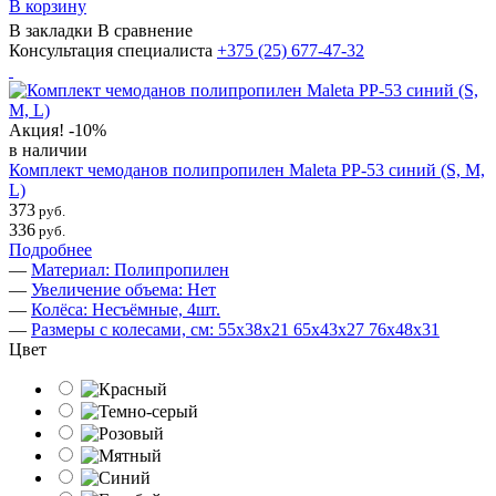
В корзину
В закладки
В сравнение
Консультация специалиста
+375 (25)
677-47-32
Акция!
-10%
в наличии
Комплект чемоданов полипропилен Maleta PP-53 синий (S, M,
L)
373
руб.
336
руб.
Подробнее
—
Материал: Полипропилен
—
Увеличение объема: Нет
—
Колёса: Несъёмные, 4шт.
—
Размеры с колесами, см: 55х38х21 65х43х27 76х48х31
Цвет