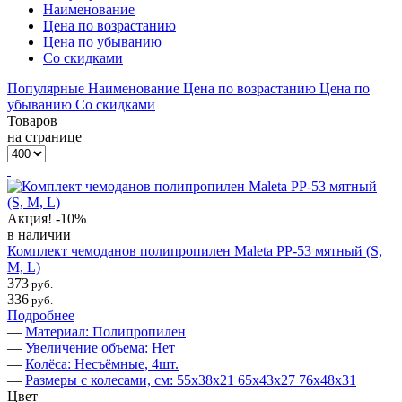
Наименование
Цена по возрастанию
Цена по убыванию
Со скидками
Популярные
Наименование
Цена по возрастанию
Цена по
убыванию
Со скидками
Товаров
на странице
Акция!
-10%
в наличии
Комплект чемоданов полипропилен Maleta PP-53 мятный (S,
M, L)
373
руб.
336
руб.
Подробнее
—
Материал: Полипропилен
—
Увеличение объема: Нет
—
Колёса: Несъёмные, 4шт.
—
Размеры с колесами, см: 55х38х21 65х43х27 76х48х31
Цвет