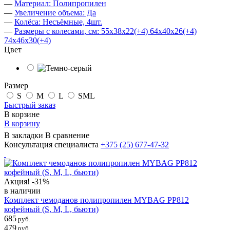
—
Материал: Полипропилен
—
Увеличение объема: Да
—
Колёса: Несъёмные, 4шт.
—
Размеры с колесами, см: 55х38х22(+4) 64х40х26(+4)
74х46х30(+4)
Цвет
Размер
S
M
L
SML
Быстрый заказ
В корзине
В корзину
В закладки
В сравнение
Консультация специалиста
+375 (25)
677-47-32
Акция!
-31%
в наличии
Комплект чемоданов полипропилен MYBAG PP812
кофейный (S, M, L, бьюти)
685
руб.
479
руб.