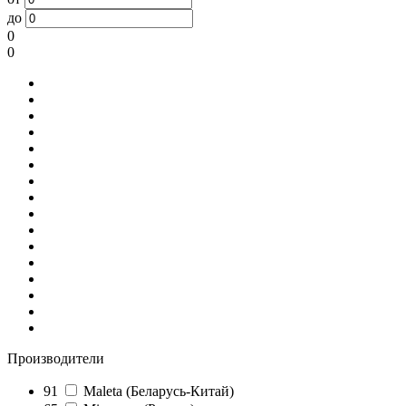
до
0
0
Производители
91
Maleta (Беларусь-Китай)