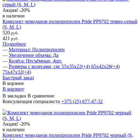
Акция!
-20%
в наличии
Комплект чемоданов полипропилен Pride PP9702 темно-серый
(S, M, L)
520
руб.
421
руб.
Подробнее
—
Материал: Полипропилен
—
Увеличение объема: Да
—
Колёса: Несъёмные, 4шт.
—
Размеры с колесами, см: 55х35х22(+4) 65х42х28(+4)
75х47х32(+4)
Быстрый заказ
В корзине
В корзину
В закладки
В сравнение
Консультация специалиста
+375 (25)
677-47-32
Акция!
-20%
в наличии
Комплект чемоданов полипропилен Pride PP9702 черный (S,