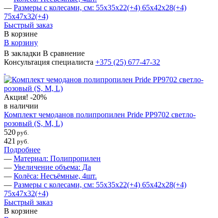
—
Размеры с колесами, см: 55х35х22(+4) 65х42х28(+4)
75х47х32(+4)
Быстрый заказ
В корзине
В корзину
В закладки
В сравнение
Консультация специалиста
+375 (25)
677-47-32
Акция!
-20%
в наличии
Комплект чемоданов полипропилен Pride PP9702 светло-
розовый (S, M, L)
520
руб.
421
руб.
Подробнее
—
Материал: Полипропилен
—
Увеличение объема: Да
—
Колёса: Несъёмные, 4шт.
—
Размеры с колесами, см: 55х35х22(+4) 65х42х28(+4)
75х47х32(+4)
Быстрый заказ
В корзине