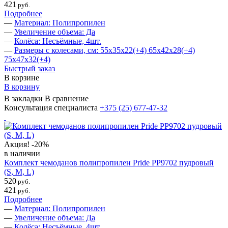
421
руб.
Подробнее
—
Материал: Полипропилен
—
Увеличение объема: Да
—
Колёса: Несъёмные, 4шт.
—
Размеры с колесами, см: 55х35х22(+4) 65х42х28(+4)
75х47х32(+4)
Быстрый заказ
В корзине
В корзину
В закладки
В сравнение
Консультация специалиста
+375 (25)
677-47-32
Акция!
-20%
в наличии
Комплект чемоданов полипропилен Pride PP9702 пудровый
(S, M, L)
520
руб.
421
руб.
Подробнее
—
Материал: Полипропилен
—
Увеличение объема: Да
—
Колёса: Несъёмные, 4шт.