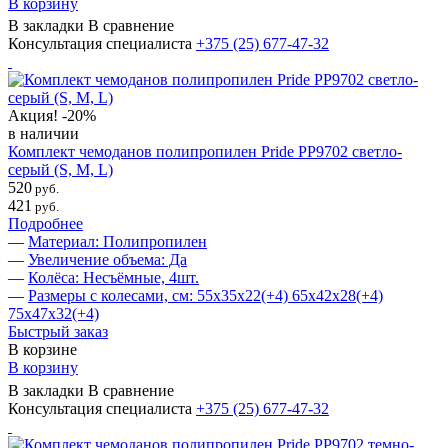
В корзину
В закладки
В сравнение
Консультация специалиста
+375 (25)
677-47-32
Акция!
-20%
в наличии
Комплект чемоданов полипропилен Pride PP9702 светло-
серый (S, M, L)
520
руб.
421
руб.
Подробнее
—
Материал: Полипропилен
—
Увеличение объема: Да
—
Колёса: Несъёмные, 4шт.
—
Размеры с колесами, см: 55х35х22(+4) 65х42х28(+4)
75х47х32(+4)
Быстрый заказ
В корзине
В корзину
В закладки
В сравнение
Консультация специалиста
+375 (25)
677-47-32