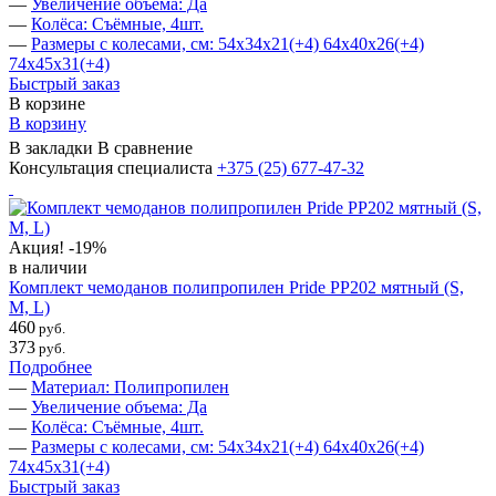
—
Увеличение объема: Да
—
Колёса: Съёмные, 4шт.
—
Размеры с колесами, см: 54х34х21(+4) 64х40х26(+4)
74х45х31(+4)
Быстрый заказ
В корзине
В корзину
В закладки
В сравнение
Консультация специалиста
+375 (25)
677-47-32
Акция!
-19%
в наличии
Комплект чемоданов полипропилен Pride PP202 мятный (S,
M, L)
460
руб.
373
руб.
Подробнее
—
Материал: Полипропилен
—
Увеличение объема: Да
—
Колёса: Съёмные, 4шт.
—
Размеры с колесами, см: 54х34х21(+4) 64х40х26(+4)
74х45х31(+4)
Быстрый заказ