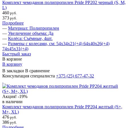
Комплект чемоданов полипропилен Pride PP202 черный (S, M,
L)
460
руб.
373
руб.
Подробнее
—
Материал: Полипропилен
—
Увеличение объема: Да
—
Колёса: Съёмные, 4шт.
—
Размеры с колесами, см: 54х34х21(+4) 64х40х26(+4)
74х45х31(+4)
Быстрый заказ
В корзине
В корзину
В закладки
В сравнение
Консультация специалиста
+375 (25)
677-47-32
Акция!
-19%
в наличии
Комплект чемоданов полипропилен Pride PP204 желтый (S+,
M+, ХL)
476
руб.
386
руб.
Подробнее