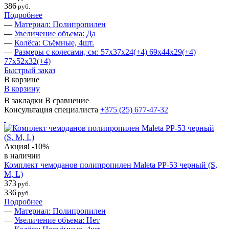
386
руб.
Подробнее
—
Материал: Полипропилен
—
Увеличение объема: Да
—
Колёса: Съёмные, 4шт.
—
Размеры с колесами, см: 57х37х24(+4) 69х44х29(+4)
77х52х32(+4)
Быстрый заказ
В корзине
В корзину
В закладки
В сравнение
Консультация специалиста
+375 (25)
677-47-32
Акция!
-10%
в наличии
Комплект чемоданов полипропилен Maleta PP-53 черный (S,
M, L)
373
руб.
336
руб.
Подробнее
—
Материал: Полипропилен
—
Увеличение объема: Нет