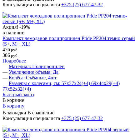
Консультация специалиста
+375 (25)
677-47-32
Акция!
-19%
в наличии
Комплект чемоданов полипропилен Pride PP204 темно-серый
(S+, M+, ХL)
476
руб.
386
руб.
Подробнее
—
Материал: Полипропилен
—
Увеличение объема: Да
—
Колёса: Съёмные, 4шт.
—
Размеры с колесами, см: 57х37х24(+4) 69х44х29(+4)
77х52х32(+4)
Быстрый заказ
В корзине
В корзину
В закладки
В сравнение
Консультация специалиста
+375 (25)
677-47-32