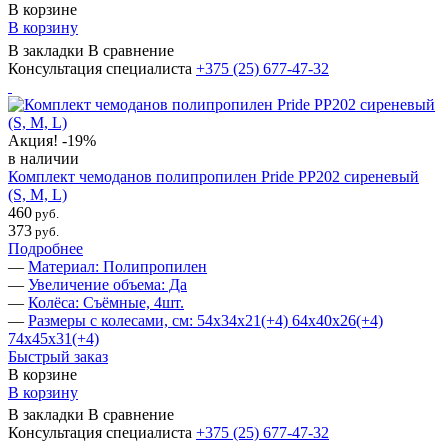
В корзине
В корзину
В закладки
В сравнение
Консультация специалиста
+375 (25)
677-47-32
Акция!
-19%
в наличии
Комплект чемоданов полипропилен Pride PP202 сиреневый
(S, M, L)
460
руб.
373
руб.
Подробнее
—
Материал: Полипропилен
—
Увеличение объема: Да
—
Колёса: Съёмные, 4шт.
—
Размеры с колесами, см: 54х34х21(+4) 64х40х26(+4)
74х45х31(+4)
Быстрый заказ
В корзине
В корзину
В закладки
В сравнение
Консультация специалиста
+375 (25)
677-47-32