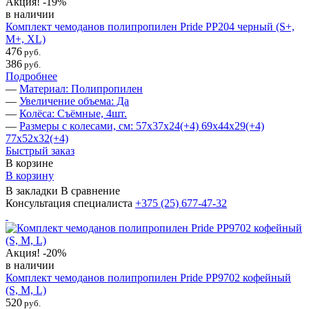
Акция!
-19%
в наличии
Комплект чемоданов полипропилен Pride PP204 черный (S+,
M+, ХL)
476
руб.
386
руб.
Подробнее
—
Материал: Полипропилен
—
Увеличение объема: Да
—
Колёса: Съёмные, 4шт.
—
Размеры с колесами, см: 57х37х24(+4) 69х44х29(+4)
77х52х32(+4)
Быстрый заказ
В корзине
В корзину
В закладки
В сравнение
Консультация специалиста
+375 (25)
677-47-32
Акция!
-20%
в наличии
Комплект чемоданов полипропилен Pride PP9702 кофейный
(S, M, L)
520
руб.