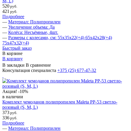
M, L)
520
руб.
421
руб.
Подробнее
—
Материал: Полипропилен
—
Увеличение объема: Да
—
Колёса: Несъёмные, 4шт.
—
Размеры с колесами, см: 55х35х22(+4) 65х42х28(+4)
75х47х32(+4)
Быстрый заказ
В корзине
В корзину
В закладки
В сравнение
Консультация специалиста
+375 (25)
677-47-32
Акция!
-10%
в наличии
Комплект чемоданов полипропилен Maleta PP-53 светло-
розовый (S, M, L)
373
руб.
336
руб.
Подробнее
—
Материал: Полипропилен