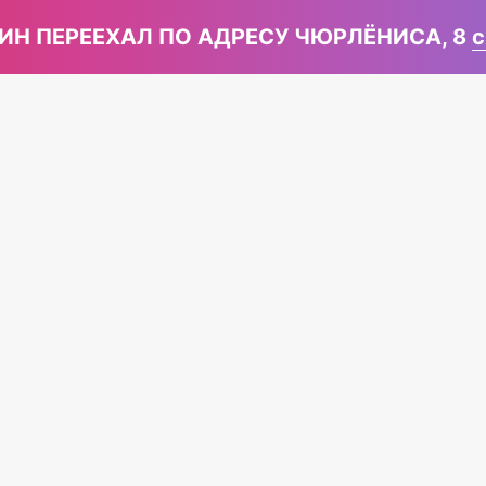
ИН ПЕРЕЕХАЛ ПО АДРЕСУ ЧЮРЛЁНИСА, 8
с
375 (25)
677-47-32
ернет магазин
ественных чемоданов
оставкой по Беларуси
 перезвонят!