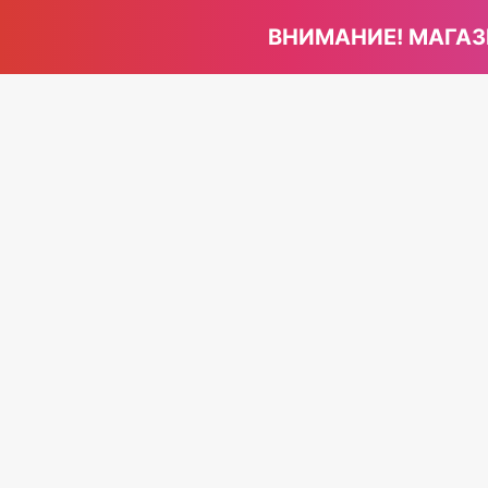
ВНИМАНИЕ! МАГАЗ
+
Инт
кач
с д
Вам