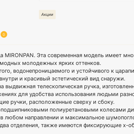
Акции
0
да MIRONPAN. Эта современная модель имеет мно
рамодных молодежных ярких оттенков.
ого, водонепроницаемого и устойчивого к царапи
внутри и красивый эстетический вид снаружи.
выдвижная телескопическая ручка, изготовленна
жениях для удобства использования людьми разно
ие ручки, расположенные сверху и сбоку.
одшипниковыми полиуретановыми колесами диам
 в любом направлении и максимальное шумопогл
ва отделения, также имеются фиксирующие х-об