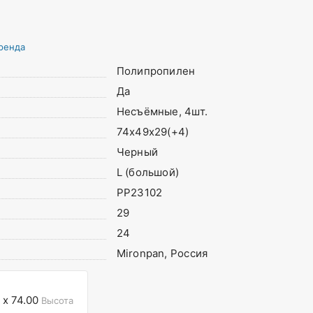
ренда
Полипропилен
Да
Несъёмные, 4шт.
74х49х29(+4)
Черный
L (большой)
PP23102
29
24
Mironpan, Россия
x 74.00
Высота