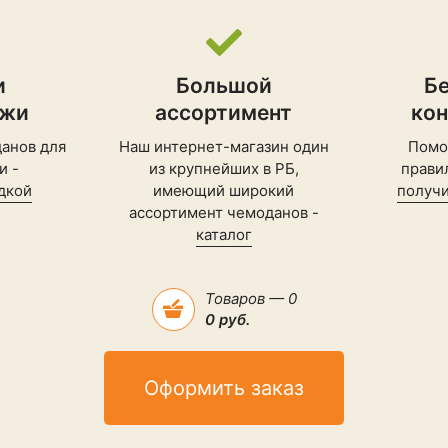
и
Большой
Б
ажи
ассортимент
ко
анов для
Наш интернет-магазин один
Помо
и -
из крупнейших в РБ,
прави
дкой
имеющий широкий
получи
ассортимент чемоданов -
каталог
Товаров — 0
0 руб.
Оформить заказ