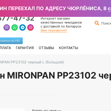
писать в Вайбер →
ИН ПЕРЕЕХАЛ ПО АДРЕСУ ЧЮРЛЁНИСА, 8
с
677-47-32
Интернет магазин
качественных чемоданов
с доставкой по Беларуси
Вам перезвонят!
платно по РБ!
ПЛАТА
ГАРАНТИЯ
ОТЗЫВЫ
КОНТАКТЫ
NPAN PP23102 черный L (большой)
н MIRONPAN PP23102 чер
Купить по цене —