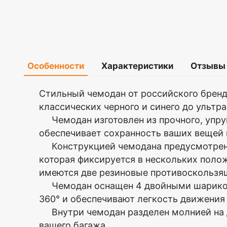
Особенности
Характеристики
Отзывы
Материал
Полипропилен
Оставить
Стильный чемодан от российского брен
Увеличение
Да
классических черного и синего до ульт
отзыв
объема
Чемодан изготовлен из прочного, упруг
Колёса
Несъёмные,
обеспечивает сохранность ваших вещей 
Ваша
4шт.
оценка
Конструкцией чемодана предусмотрена 
Размеры
74х49х29(+4)
—
которая фиксируется в нескольких поло
с
колесами,
имеются две резиновые противоскользящ
см
Чемодан оснащен 4 двойными шарикоп
Ваше
Цвет
Черный
360° и обеспечивают легкость движения
имя
Размер
L
—
Внутри чемодан разделен молнией на д
(большой)
вашего багажа.