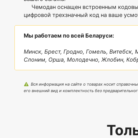
Модель
PP23102
Чемодан оснащен встроенным кодовым 
Диагональ,
29
Комментарий
цифровой трехзначный код на ваше усмо
дюйм
Гарантия,
24
мес.
Мы работаем по всей Беларуси:
Изготовитель
Mironpan,
Россия
Минск, Брест, Гродно, Гомель, Витебск,
Вес,
4.5
Слоним, Орша, Молодечно, Жлобин, Кобр
кг
Объем,
100(110)
Я согласен с
л
Политикой
Вся информация на сайте о товарах носит справочны
Материал/
Полиуретан,
конфиденциальности
его внешний вид и комплектность без предварительног
Конструкция
шарикоподшипниковые,
данного сайта
колеса
наружные,
двойные,
несъемные,
вращаются
на
Тол
360°
Телескопическая
Да,