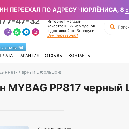
писать в Вайбер →
ИН ПЕРЕЕХАЛ ПО АДРЕСУ ЧЮРЛЁНИСА, 8
с
677-47-32
Интернет магазин
качественных чемоданов
с доставкой по Беларуси
Вам перезвонят!
платно по РБ!
ПЛАТА
ГАРАНТИЯ
ОТЗЫВЫ
КОНТАКТЫ
 PP817 черный L (большой)
 MYBAG PP817 черный L 
Купить по цене —