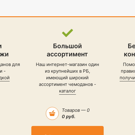
и
Большой
Б
ажи
ассортимент
ко
анов для
Наш интернет-магазин один
Помо
и -
из крупнейших в РБ,
прави
дкой
имеющий широкий
получи
ассортимент чемоданов -
каталог
Товаров — 0
0 руб.