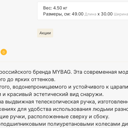
Вес: 4.50 кг
Размеры, см: 49.00
x 30.00
Длина
Ширин
Акции
0
 российского бренда MYBAG. Эта современная мо
го до ярких оттенков.
ого, водонепроницаемого и устойчивого к царапи
 и красивый эстетический вид снаружи.
выдвижная телескопическая ручка, изготовленна
жениях для удобства использования людьми разно
ие ручки, расположенные сверху и сбоку.
одшипниковыми полиуретановыми колесами диам