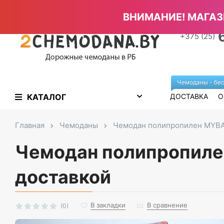
Главная страница
Отзывы
Полезные статьи
На
ВНИМАНИЕ! МАГАЗ
+375 (25)
Чемоданы - бес
КАТАЛОГ
ДОСТАВКА
О
Главная
Чемоданы
Чемодан полипропилен MYBAG
Чемодан полипропилен
доставкой
В закладки
В сравнение
(0)