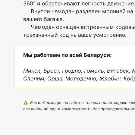
Цвет
Черный
360° и обеспечивают легкость движения
имя
Размер
L
—
Внутри чемодан разделен молнией на д
(большой)
вашего багажа.
Модель
PP817
Чемодан оснащен встроенным кодовым 
Диагональ,
28
Комментарий
трехзначный код на ваше усмотрение.
дюйм
Гарантия,
24
мес.
Мы работаем по всей Беларуси:
Изготовитель
MYBAG
(Россия)
Минск, Брест, Гродно, Гомель, Витебск,
Вес,
4.5
Слоним, Орша, Молодечно, Жлобин, Кобр
кг
Объем,
100(115)
Я согласен с
л
Политикой
Вся информация на сайте о товарах носит справочны
Материал/
полиуретан/
конфиденциальности
его внешний вид и комплектность без предварительног
Конструкция
шарикоподшипниковые,
данного сайта
колеса
наружные,
двойные,
несъемные,
вращаются