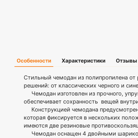
Особенности
Характеристики
Отзывы
Материал
Полипропилен
Оставить
Стильный чемодан из полипропилена от
Увеличение
Да
решений: от классических черного и сине
отзыв
объема
Чемодан изготовлен из прочного, упруг
Колёса
Несъёмные,
обеспечивает сохранность вещей внутри
Ваша
4шт.
оценка
Конструкцией чемодана предусмотрена 
Размеры
74х49х30(+4)
—
которая фиксируется в нескольких поло
с
колесами,
имеются две резиновые противоскользящ
см
Чемодан оснащен 4 двойными шарикоп
Ваше