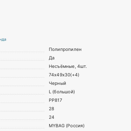
нда
Полипропилен
Да
Несъёмные, 4шт.
74х49х30(+4)
Черный
L (большой)
PP817
28
24
MYBAG (Россия)