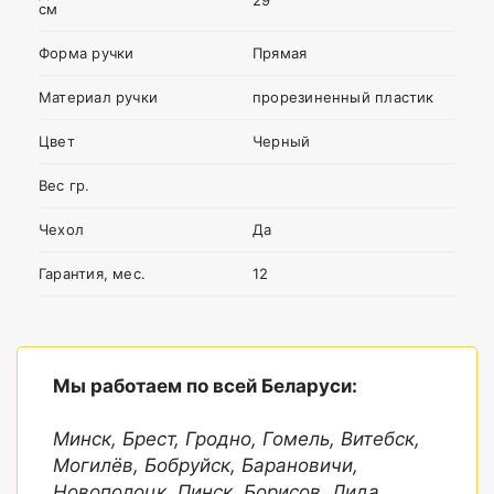
29
см
Я согласен с
Политикой
Форма ручки
Прямая
конфиденциальности
данного сайта
Материал ручки
прорезиненный пластик
Цвет
Черный
Вес гр.
Чехол
Да
Гарантия, мес.
12
Мы работаем по всей Беларуси:
Минск, Брест, Гродно, Гомель, Витебск,
Могилёв, Бобруйск, Барановичи,
Новополоцк, Пинск, Борисов, Лида,