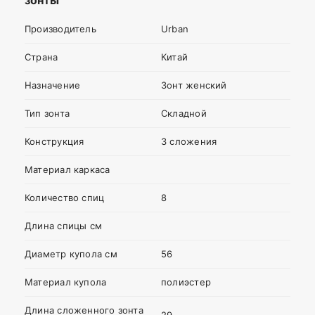
зонты
Ваша
Производитель
Urban
оценка
—
Страна
Китай
Назначение
Зонт женский
Ваше
имя
Тип зонта
Складной
—
Конструкция
3 сложения
Материал каркаса
Комментарий
Количество спиц
8
Длина спицы см
Диаметр купола см
56
Материал купола
полиэстер
Длина сложенного зонта