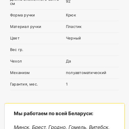
92
см
Я согласен с
Политикой
Форма ручки
Крюк
конфиденциальности
данного сайта
Материал ручки
Пластик
Цвет
Черный
Вес гр.
Чехол
Да
Механизм
полуавтоматический
Гарантия, мес.
1
Мы работаем по всей Беларуси:
Минск, Брест, Гродно, Гомель, Витебск,