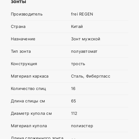
зонты
Ваша
Производитель
frei REGEN
оценка
—
Страна
Китай
Назначение
Зонт мужской
Ваше
имя
Тип зонта
полуавтомат
—
Конструкция
трость
Материал каркаса
Сталь, Фибергласс
Комментарий
Количество спиц
16
Длина спицы см
65
Диаметр купола см
112
Материал купола
полиэстер
Длина сложенного зонта