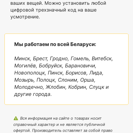
ваших вещей. Можно установить любой
Внутренние
да
карманы
цифровой трехзначный код на ваше
усмотрение.
Наружные
Нет
карманы
Фиксирующие
Да
ремни
Мы работаем по всей Беларуси:
Минск, Брест, Гродно, Гомель, Витебск,
Могилёв, Бобруйск, Барановичи,
Новополоцк, Пинск, Борисов, Лида,
Мозырь, Полоцк, Слоним, Орша,
Молодечно, Жлобин, Кобрин, Слуцк и
другие города.
Вся информация на сайте о товарах носит
справочный характер и не является публичной
офертой. Производитель оставляет за собой право