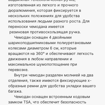
изготовленная из легкого и прочного
Гарантия, мес.
24
дюралюминия, которая фиксируется в
нескольких положениях для удобства
Изготовитель
Pride (Беларусь-Китай)
использования людьми разного роста. Для
переноски чемодана имеется
Вес, кг
2.6
резиновая противоскользящая ручка.
Объем, л
37(44)
Чемодан оснащен 4 двойными
Я согласен с
шарикоподшипниковыми полиуретановыми
полиуретан/
Политикой
колесами диаметром 6 см, которые
Материал/
шарикоподшипниковые,
конфиденциальности
Конструкция
наружные, двойные,
вращаются на 360° и обеспечивают легкость
данного сайта
колеса
несъемные, вращаются
движения в любом направлении и
на 360°
максимальное шумопоглощение при
Телескопическая
перевозке.
Да, фиксируется в
выдвижная
нескольких положениях
Внутри чемодан разделен молнией на два
ручка
отделения, также имеются фиксирующие х-
Ручка для
образные ремни для удобства укладки вашего
1 шт., сверху
переноски
багажа.
Чемодан оснащен встроенным кодовым
Кодовый замок
Да, встроенный TSA
замком TSA, что обеспечит безопасность