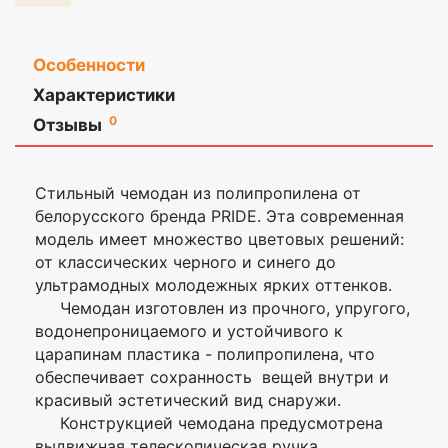
Особенности
Характеристики
Материал
Полипропилен
Оставить
0
Отзывы
отзыв
Увеличение
Да
объема
Стильный чемодан из полипропилена от
Ваша
Колёса
Несъёмные, 4шт.
белорусского бренда PRIDE. Эта современная
оценка
—
модель имеет множество цветовых решений:
Размеры с
55х35х22(+4)
от классических черного и синего до
колесами, см
ультрамодных молодежных ярких оттенков.
Ваше
Цвет
Светло-розовый
Чемодан изготовлен из прочного, упругого,
имя
водонепроницаемого и устойчивого к
—
Размер
S (ручная кладь)
царапинам пластика - полипропилена, что
обеспечивает сохранность вещей внутри и
Модель
PP9702
красивый эстетический вид снаружи.
Комментарий
Конструкцией чемодана предусмотрена
Диагональ,
19
дюйм
выдвижная телескопическая ручка,