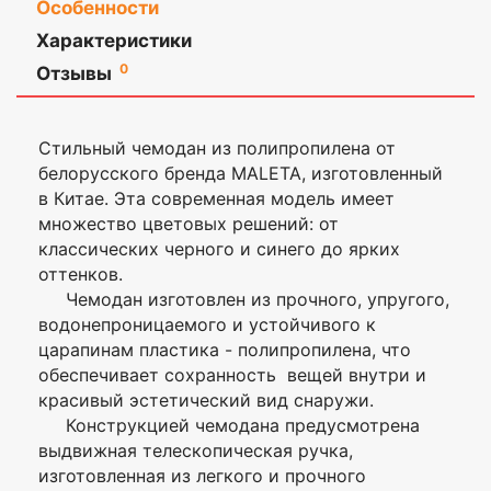
Особенности
Характеристики
Материал
Полипропилен
Оставить
0
Отзывы
отзыв
Увеличение
Нет
объема
Стильный чемодан из полипропилена от
Ваша
Колёса
Несъёмные, 4шт.
белорусского бренда MALETA, изготовленный
оценка
—
в Китае. Эта современная модель имеет
Размеры с
55х38х21
множество цветовых решений: от
колесами, см
классических черного и синего до ярких
Ваше
Цвет
темно-серый
оттенков.
имя
Чемодан изготовлен из прочного, упругого,
—
Размер
S (ручная кладь)
водонепроницаемого и устойчивого к
царапинам пластика - полипропилена, что
Модель
PP-53
обеспечивает сохранность вещей внутри и
Комментарий
красивый эстетический вид снаружи.
Диагональ,
20
дюйм
Конструкцией чемодана предусмотрена
выдвижная телескопическая ручка,
Гарантия, мес.
1
изготовленная из легкого и прочного