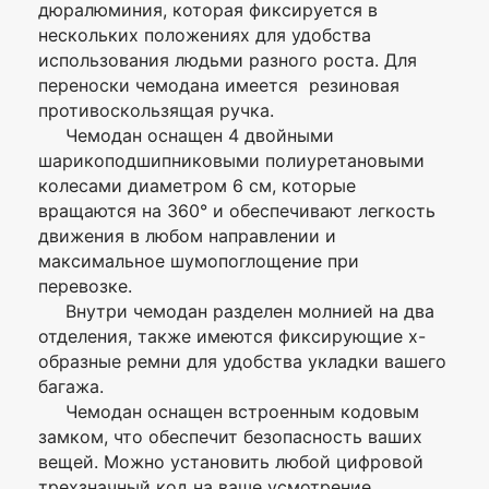
дюралюминия, которая фиксируется в
Изготовитель
Maleta
нескольких положениях для удобства
использования людьми разного роста. Для
Вес, кг
2.4
переноски чемодана имеется резиновая
Объем, л
40
противоскользящая ручка.
Я согласен с
Чемодан оснащен 4 двойными
полиуретан/
Политикой
шарикоподшипниковыми полиуретановыми
Материал/
шарикоподшипниковые,
конфиденциальности
Конструкция
наружные, двойные,
колесами диаметром 6 см, которые
данного сайта
колеса
несъемные, вращаются
вращаются на 360° и обеспечивают легкость
на 360°
движения в любом направлении и
Телескопическая
максимальное шумопоглощение при
Да, фиксируется в
выдвижная
нескольких положениях
перевозке.
ручка
Внутри чемодан разделен молнией на два
Ручка для
отделения, также имеются фиксирующие х-
1 шт., сверху
переноски
образные ремни для удобства укладки вашего
багажа.
Кодовый замок
Да, встроенный
Чемодан оснащен встроенным кодовым
замком, что обеспечит безопасность ваших
Внутренние
Да
карманы
вещей. Можно установить любой цифровой
трехзначный код на ваше усмотрение.