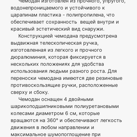
Чемодан изготовлен из прочного, упругого,
имя
водонепроницаемого и устойчивого к
—
Размер
L (большой)
царапинам пластика - полипропилена, что
обеспечивает сохранность вещей внутри и
Модель
PP-53
красивый эстетический вид снаружи.
Комментарий
Конструкцией чемодана предусмотрена
Диагональ,
28
дюйм
выдвижная телескопическая ручка,
изготовленная из легкого и прочного
Гарантия, мес.
1
дюралюминия, которая фиксируется в
нескольких положениях для удобства
Maleta (Беларусь-
Изготовитель
Китай)
использования людьми разного роста. Для
переноски чемодана имеются две резиновые
Вес, кг
3.7
противоскользящие ручки, расположенные
сверху и сбоку.
Объем, л
105
Я согласен с
Чемодан оснащен 4 двойными
Политикой
шарикоподшипниковыми полиуретановыми
полиуретан/
конфиденциальности
Материал/
шарикоподшипниковые,
данного сайта
колесами диаметром 6 см, которые
Конструкция
наружные,
вращаются на 360° и обеспечивают легкость
колеса
двойные,несъемные,
вращаются на 360°
движения в любом направлении и
максимальное шумопоглощение при
Телескопическая