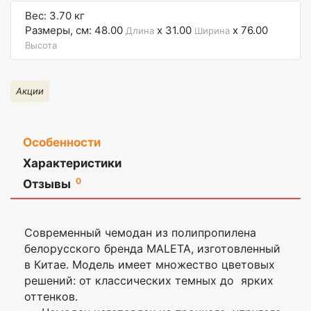
Вес: 3.70 кг
Размеры, см: 48.00
x 31.00
x 76.00
Длина
Ширина
Высота
Акции
Особенности
Характеристики
Материал
Полипропилен
Оставить
0
Отзывы
отзыв
Увеличение
Нет
объема
Современный чемодан из полипропилена
Ваша
Колёса
Несъёмные, 4шт.
белорусского бренда MALETA, изготовленный
оценка
—
в Китае. Модель имеет множество цветовых
Размеры с
76х48х31
решений: от классических темных до ярких
колесами, см
оттенков.
Ваше
Цвет
темно-серый