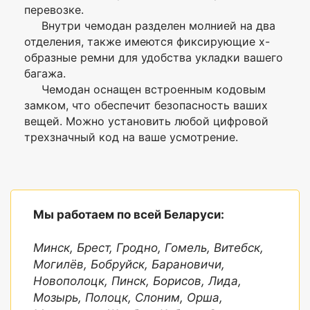
Да, фиксируется в
перевозке.
выдвижная
нескольких положениях
ручка
Внутри чемодан разделен молнией на два
отделения, также имеются фиксирующие х-
Ручка для
2 шт., сверху и сбоку
образные ремни для удобства укладки вашего
переноски
багажа.
Кодовый замок
Да, встроенный
Чемодан оснащен встроенным кодовым
замком, что обеспечит безопасность ваших
Внутренние
Да
вещей. Можно установить любой цифровой
карманы
трехзначный код на ваше усмотрение.
Наружные
Нет
карманы
Фиксирующие
Да
ремни
Мы работаем по всей Беларуси:
Минск, Брест, Гродно, Гомель, Витебск,
Могилёв, Бобруйск, Барановичи,
Новополоцк, Пинск, Борисов, Лида,
Мозырь, Полоцк, Слоним, Орша,